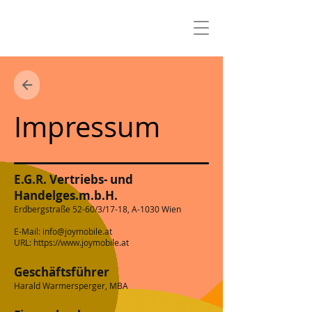
Impressum
E.G.R. Vertriebs- und
Handelges.m.b.H.
Erdbergstraße 52-60/3/17-18, A-1030 Wien
E-Mail:
info@joymobile.at
URL:
https://www.joymobile.at
Geschäftsführer
Harald Warmersperger, MBA