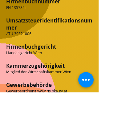
Firmenbuchnummer
FN 135785i
Umsatzsteueridentifikationsnum
mer
ATU
39321006
Firmenbuchgericht
Handelsgericht Wien
Kammerzugehörigkeit
Mitglied der Wirtschaftskammer Wien
Gewerbebehörde
Gewerbeordnung
www.ris.bka.gv.at
AGB
info@joymobile.at
Impressum
Datenschutz
+43 665 65065