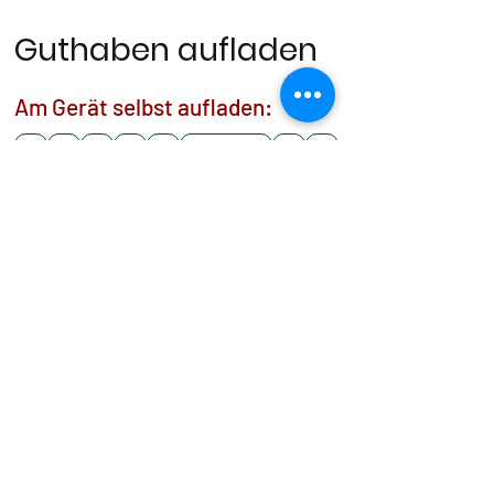
Guthaben aufladen
Am Gerät selbst aufladen:
*
1
4
7
*
#
Ladebon - Nummer
Guthabenstand abfragen:
Am Gerät
*
1
4
9
*
#
oder Aufladehotline:
4
3
6
6
5
6
5
0
5
5
Eine detaillierte Auflistung Ihrer