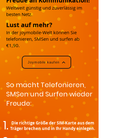
Freude an Kommunikation!
Weltweit günstig und zuverlässig im
besten Netz.
Lust auf mehr?
In der joymobile-Welt können Sie
telefonieren, SMSen und surfen ab
€1,90.
Joymobile kaufen
So macht Telefonieren,
SMSen und Surfen wieder
Freude:
1.
Die richtige Größe der SIM-Karte aus dem
Träger brechen und in Ihr Handy einlegen.