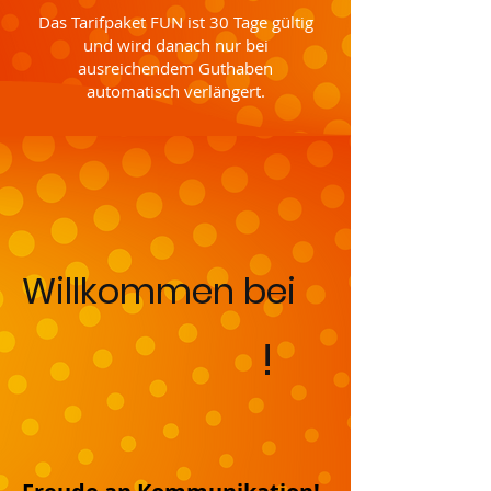
Das Tarifpaket FUN ist 30 Tage gültig
und wird danach nur bei
ausreichendem Guthaben
automatisch verlängert.
Willkommen bei
!