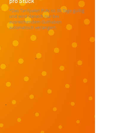
pro Stück
*Das Tarifpaket FUN ist 30 Tage gültig
und wird danach nur bei
ausreichendem Guthaben
automatisch verlängert.